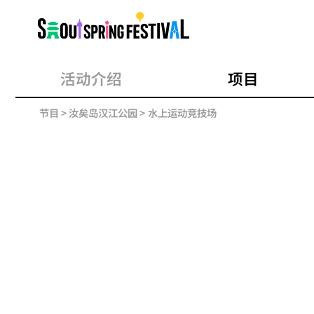
서
울
스
프
링
페
스
活动介绍
项目
티
벌
节目
> 汝矣岛汉江公园 >
水上运动竞技场