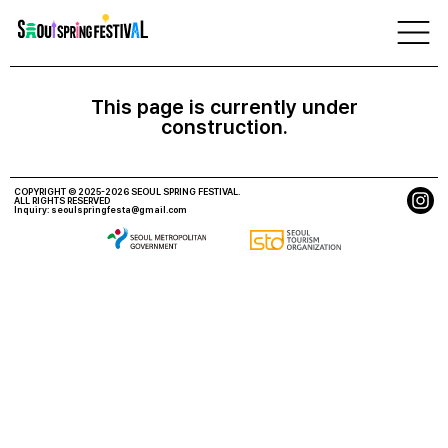
서
울
Partnership
스
프
링
페
This page is currently under
스
construction.
티
벌
COPYRIGHT © 2025-2026 SEOUL SPRING FESTIVAL.
ALL RIGHTS RESERVED
Inquiry:
seoulspringfesta@gmail.com