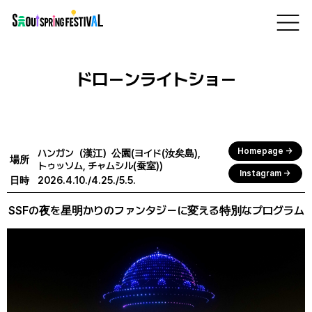
서
プログラム
울
> ハンガン（漢江）公園(ヨイド(汝矣島), トゥッソム, チャムシル(蚕室)) >
스
ビッグショー
公演
ドローンライトショー
프
링
페
ドローンライトショー
스
티
벌
Homepage →
ハンガン（漢江）公園(ヨイド(汝矣島),
場所
トゥッソム, チャムシル(蚕室))
Instagram →
日時
2026.4.10./4.25./5.5.
SSFの夜を星明かりのファンタジーに変える特別なプログラム