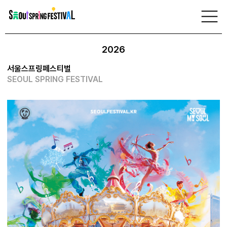
서
울
축제 정보
스
프
링
2026
페
스
티
서울스프링페스티벌
벌
SEOUL SPRING FESTIVAL