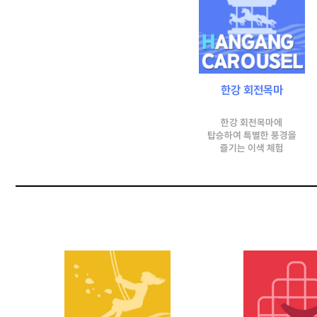
한강
회전목마
한강 회전목마에
탑승하여 특별한 풍경을
즐기는 이색 체험