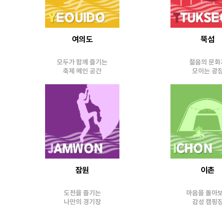
여의도
뚝섬
모두가 함께 즐기는
젊음의 문화
축제 메인 공간
모이는 광
잠원
이촌
도전을 즐기는
마음을 돌아
나만의 경기장
감성 캠핑