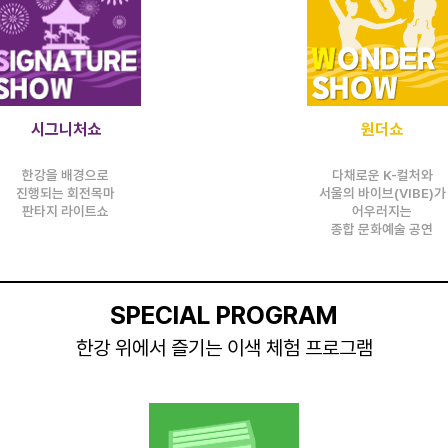
시그니처쇼
원더쇼
한강을 배경으로
다채로운 K-컬처와
진행되는 회전목마
서울의 바이브(VIBE)가
판타지 라이트쇼
어우러지는
종합 문화예술 공연
SPECIAL PROGRAM
한강 위에서 즐기는 이색 체험 프로그램