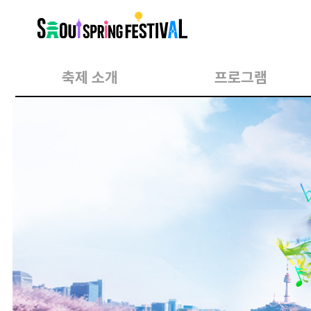
서
울
스
프
링
페
스
축제 소개
프로그램
티
벌