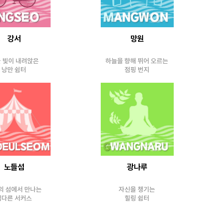
강서
망원
 빛이 내려앉은
하늘을 향해 뛰어 오르는
낭만 쉼터
점핑 번지
노들섬
광나루
의 섬에서 만나는
자신을 챙기는
색다른 서커스
힐링 쉼터