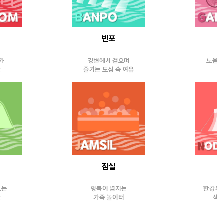
반포
가
강변에서 걸으며
노을
장
즐기는 도심 속 여유
잠실
보는
행복이 넘치는
한강
장
가족 놀이터