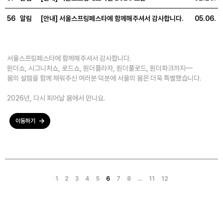
56
알림
[안내] 서울스프링페스타에 함께해주셔서 감사합니다.
05.06.
서울스프링페스타에 함께해주셔서 감사합니다.
원더쇼, 시그니처쇼, 로드쇼, 원더플라자, 원더풀로드, 원더파크까지—
봄의 설렘을 함께 채워주신 여러분 덕분에 서울의 봄은 더욱 특별했습니다.
2026년, 다시 피어날 봄에서 만나요.
이동하기
1
2
3
4
5
6
7
8
…
11
12