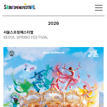
서
울
축제 정보
스
프
링
2026
페
스
티
서울스프링페스티벌
벌
SEOUL SPRING FESTIVAL