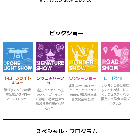
皆、ハンガンで会いましょう。
ビッグショー
ドローンライト
ロードショー
シグニチャーシ
ワンダーショー
ショー
ョー
ポケモンと共に漢江
多彩なK-カルチャー
漢江(ハンガン)の夜
(ハンガン)沿いを歩
漢江(ハンガン)の上
とソウルのバイブス
空に広がるドロー
く、フェスティバル
のメリーゴーランド
(VIBE)が調和する総
ン・ライトショー
限定の市民参加型プ
と照明・特殊効果が
合文化芸術公演
ログラム
調和する幻想的な特
化ショー
スペシャル・プログラム