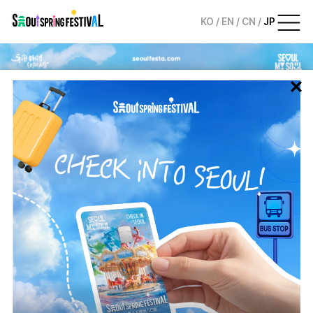
KO
/
EN
/
CN
/
JP
서
울
스
프
링
페
스
티
벌