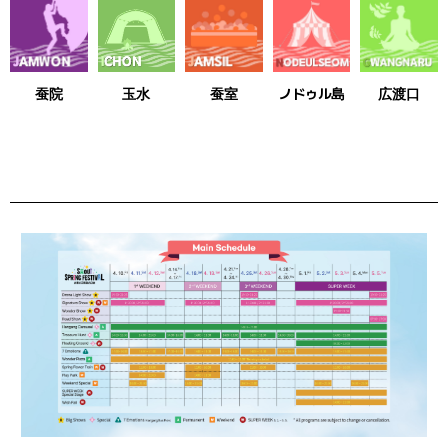
蚕院
玉水
蚕室
ノドゥル島
広渡口