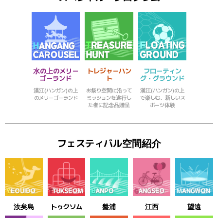
水の上のメリー
フローティン
トレジャーハン
ゴーランド
グ・グラウンド
ト
漢江(ハンガン)の上
漢江(ハンガン)の上
お祭り空間に沿って
のメリーゴーランド
で楽しむ、新しいス
ミッションを遂行し
ポーツ体験
た者に記念品贈呈
フェスティバル空間紹介
汝矣島
トゥクソム
盤浦
江西
望遠