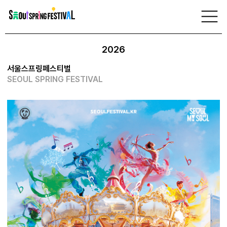
서
울
축제 정보
스
프
링
2026
페
스
티
서울스프링페스티벌
벌
SEOUL SPRING FESTIVAL