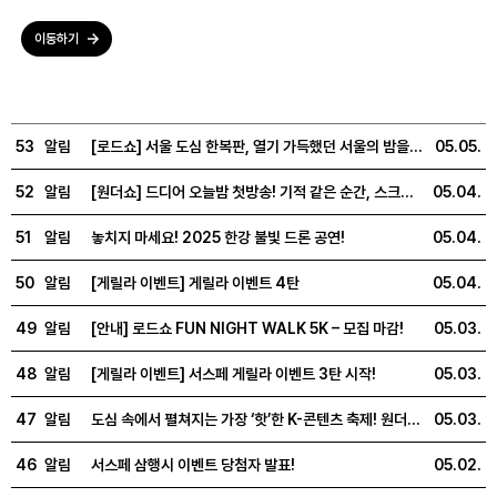
이동하기
53
알림
[로드쇼] 서울 도심 한복판, 열기 가득했던 서울의 밤을 공유합니다!
05.05.
52
알림
[원더쇼] 드디어 오늘밤 첫방송! 기적 같은 순간, 스크린에서 만나요
05.04.
51
알림
놓치지 마세요! 2025 한강 불빛 드론 공연!
05.04.
50
알림
[게릴라 이벤트] 게릴라 이벤트 4탄
05.04.
49
알림
[안내] 로드쇼 FUN NIGHT WALK 5K – 모집 마감!
05.03.
48
알림
[게릴라 이벤트] 서스페 게릴라 이벤트 3탄 시작!
05.03.
47
알림
도심 속에서 펼쳐지는 가장 ‘핫’한 K-콘텐츠 축제! 원더플라자(광화문광장) 참여기업을 소개합니다.
05.03.
46
알림
서스페 삼행시 이벤트 당첨자 발표!
05.02.