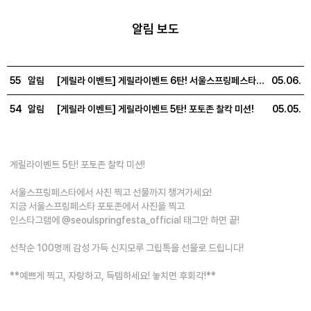
알림 보도
55
알림
[게릴라 이벤트] 게릴라이벤트 6탄! 서울스프링페스타 로고를 찾아라!
05.06.
54
알림
[게릴라 이벤트] 게릴라이벤트 5탄! 포토존 찰칵 미션!
05.05.
게릴라이벤트 5탄! 포토존 찰칵 미션!
서울스프링페스타에서 사진 찍고 선물까지 챙겨가세요!
지금 서울스프링페스타 포토존에서 사진을 찍고
인스타그램에 @seoulspringfesta_official 태그만 하면 끝!
선착순 100명께 감성 가득 신지모루 그립톡을 선물로 드립니다!
**예쁘게 찍고, 자랑하고, 득템하세요! 놓치면 후회각!**