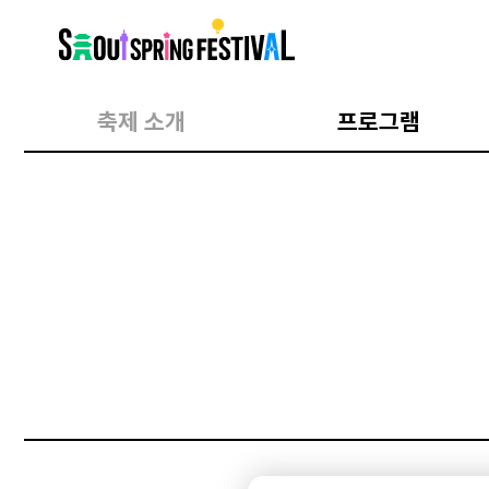
서
울
스
프
링
페
스
축제 소개
프로그램
티
벌