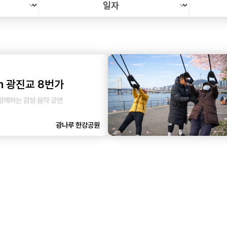
n 광진교 8번가
함께하는 감성 음악 공연
광나루 한강공원