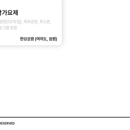
대학가요제
연(12개 팀), 축하공연, 푸드존,
로그램 운영
한강공원 (여의도, 잠원)
 RESERVED