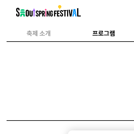
서
울
스
프
링
페
스
축제 소개
프로그램
티
벌