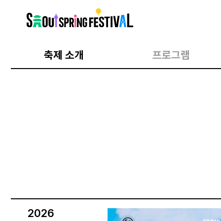
서
울
스
프
링
페
스
축제 소개
프로그램
티
벌
2026