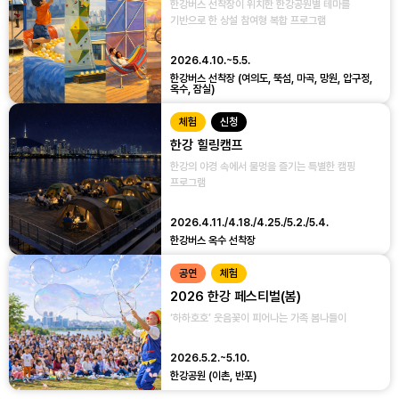
한강버스 선착장이 위치한 한강공원별 테마를
기반으로 한 상설 참여형 복합 프로그램
2026.4.10.~5.5.
한강버스 선착장 (여의도, 뚝섬, 마곡, 망원, 압구정,
옥수, 잠실)
체험
신청
한강 힐링캠프
한강의 야경 속에서 물멍을 즐기는 특별한 캠핑
프로그램
2026.4.11./4.18./4.25./5.2./5.4.
한강버스 옥수 선착장
공연
체험
2026 한강 페스티벌(봄)
‘하하호호’ 웃음꽃이 피어나는 가족 봄나들이
2026.5.2.~5.10.
한강공원 (이촌, 반포)