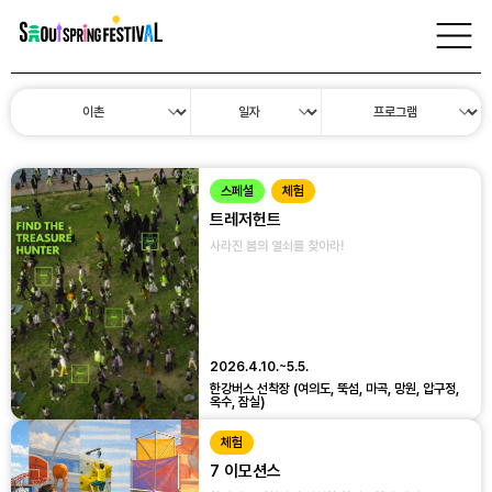
서
울
프로그램
스
프
링
페
스
티
벌
스페셜
체험
트레저헌트
사라진 봄의 열쇠를 찾아라!
2026.4.10.~5.5.
한강버스 선착장 (여의도, 뚝섬, 마곡, 망원, 압구정,
옥수, 잠실)
체험
7 이모션스