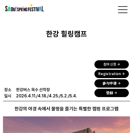
서
프로그램
> 한강버스 옥수 선착장 >
한강 힐링캠프
울
스
체험
신청
프
링
페
한강 힐링캠프
스
티
벌
참여 신청 →
Registration →
参与申请 →
장소
한강버스 옥수 선착장
登録 →
일시
2026.4.11./4.18./4.25./5.2./5.4.
한강의 야경 속에서 물멍을 즐기는 특별한 캠핑 프로그램