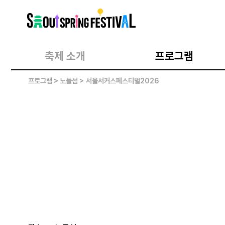
서
울
스
프
링
페
스
축제 소개
프로그램
티
벌
프로그램
> 노들섬 >
서울서커스페스티벌2026