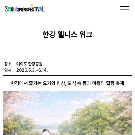
서
프로그램
> 여의도 한강공원 >
한강 웰니스 위크
울
스
체험
프
링
페
한강 웰니스 위크
스
티
벌
장소
여의도 한강공원
일시
2026.5.3.~6.14.
한강에서 즐기는 요가와 명상, 도심 속 몸과 마음의 힐링 축제