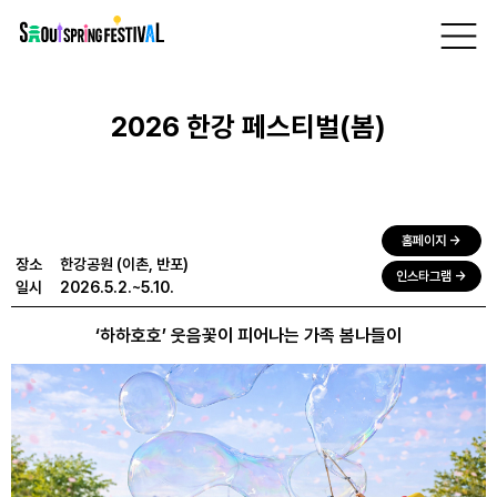
서
프로그램
> 한강공원 (이촌, 반포) >
2026 한강 페스티벌(봄)
울
스
공연
체험
프
링
페
2026 한강 페스티벌(봄)
스
티
벌
홈페이지 →
장소
한강공원 (이촌, 반포)
인스타그램 →
일시
2026.5.2.~5.10.
‘하하호호’ 웃음꽃이 피어나는 가족 봄나들이