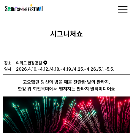
서
프로그램
> 여의도 한강공원 >
시그니처쇼
울
스
빅쇼
공연
프
링
페
시그니처쇼
스
티
벌
장소
여의도 한강공원
일시
2026.4.10.~4.12./4.18.~4.19./4.25.~4.26./5.1.~5.5.
고요했던 당신의 밤을 깨울 찬란한 빛의 판타지.
한강 위 회전목마에서 펼쳐지는 판타지 멀티미디어쇼