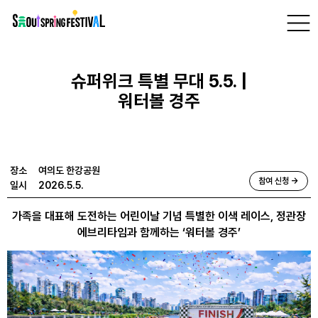
서
프로그램
> 여의도 한강공원 >
슈퍼위크 특별 무대 5.5. | 워터볼 경주
울
스
체험
신청
프
링
페
슈퍼위크 특별 무대 5.5. |
스
티
워터볼 경주
벌
장소
여의도 한강공원
참여 신청 →
일시
2026.5.5.
가족을 대표해 도전하는 어린이날 기념 특별한 이색 레이스, 정관장
에브리타임과 함께하는 ‘워터볼 경주’